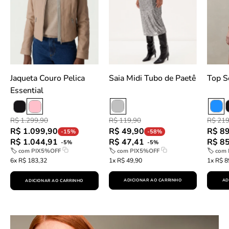
Rosa
-
Claro
Prata
slideshow
slideshow
Jaqueta Couro Pelica
Saia Midi Tubo de Paetê
Essential
R$ 119,90
R$ 219
R$ 1.299,90
R$ 49,90
R$ 8
R$ 1.099,90
-58%
-15%
R$ 47,41
R$ 8
R$ 1.044,91
-5%
-5%
🏷 com
PIX5%OFF
🏷 com
🏷 com
PIX5%OFF
1x R$ 49,90
1x R$ 8
6x R$ 183,32
ADICIONAR AO CARRINHO
AD
ADICIONAR AO CARRINHO