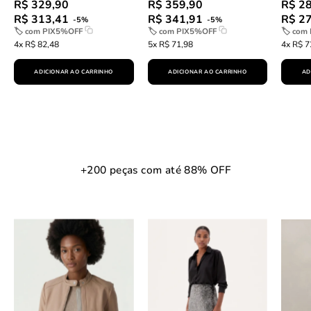
R$ 329,90
R$ 359,90
R$ 2
R$ 313,41
R$ 341,91
R$ 2
-5%
-5%
🏷 com
PIX5%OFF
🏷 com
PIX5%OFF
🏷 com
4x R$ 82,48
5x R$ 71,98
4x R$ 7
ADICIONAR AO CARRINHO
ADICIONAR AO CARRINHO
AD
+200 peças com até 88% OFF
Jaqueta
Saia
Couro
Midi
Pelica
Tubo
Essential
de
-
Paetê