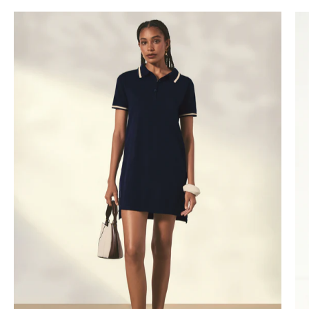
VESTIDO
POLO
-
AZUL
MARINHO
slideshow