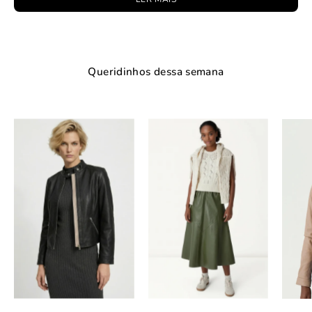
Queridinhos dessa semana
Jaqueta
Saia
Couro
Midi
Pelica
Statement
Essential
-
-
Verde
Preto
Militar
slideshow
slideshow