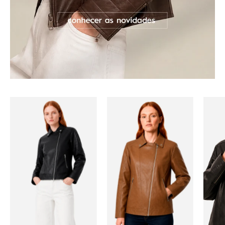
idworks|url=https://public.idworks.com.br/Im
idworks|url=https:/
slideshow
slideshow