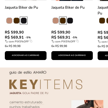
Jaqueta Biker de Pu
Jaqueta Biker de Pu
Jaqueta Gola Pa
Pu
R$ 599,90
R$ 599,90
R$ 5
R$ 569,91
R$ 569,91
R$ 5
-5%
-5%
🏷 com
PIX5%OFF
🏷 com
PIX5%OFF
🏷 com
6x R$ 99,98
6x R$ 99,98
6x R$ 9
ADICIONAR AO CARRINHO
ADICIONAR AO CARRINHO
AD