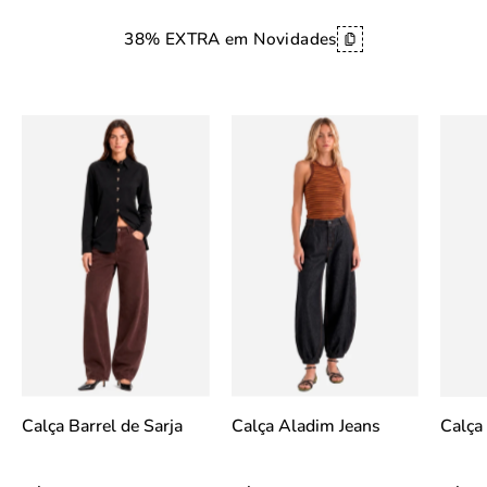
38% EXTRA em Novidades
idworks|url=https://public.idworks.com.br/Im
idworks|url=https:/
slideshow
slideshow
Calça Barrel de Sarja
Calça Aladim Jeans