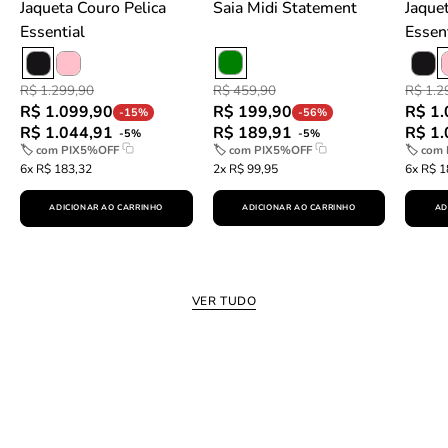
Jaqueta Couro Pelica
Saia Midi Statement
Jaqueta Couro P
Essential
Essen
R$ 459,90
R$ 1.299,90
R$ 1.2
R$ 199,90
R$ 1.099,90
R$ 1.
-56%
-15%
R$ 189,91
R$ 1.044,91
R$ 1.
-5%
-5%
🏷 com
PIX5%OFF
🏷 com
PIX5%OFF
🏷 com
2x R$ 99,95
6x R$ 183,32
6x R$ 1
ADICIONAR AO CARRINHO
ADICIONAR AO CARRINHO
AD
VER TUDO