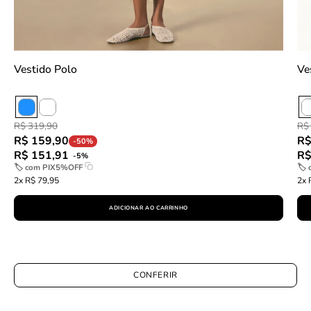
Vestido Polo
Ve
R$ 319,90
R$
R$ 159,90
R$
-50%
R$ 151,91
R$
-5%
🏷 com
PIX5%OFF
🏷
2x R$ 79,95
2x 
ADICIONAR AO CARRINHO
CONFERIR