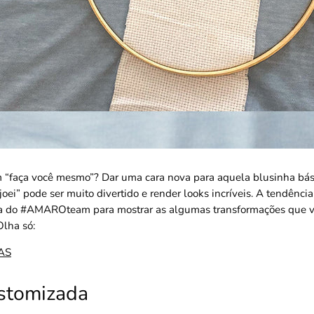
“faça você mesmo”? Dar uma cara nova para aquela blusinha bás
joei” pode ser muito divertido e render looks incríveis. A tendênci
a do #AMAROteam para mostrar as algumas transformações que v
Olha só:
AS
ustomizada