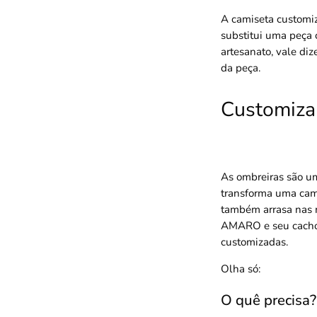
A camiseta customiz
substitui uma peça
artesanato, vale di
da peça.
Customiza
As ombreiras são u
transforma uma cami
também arrasa nas m
AMARO e seu cachorr
customizadas.
Olha só:
O quê precisa?