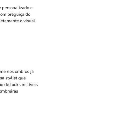
e personalizado e
com preguiça do
letamente o visual
ume nos ombros já
sa stylist que
o de looks incríveis
ombreiras