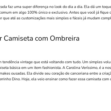
ada faz uma super diferença no look do dia a dia. Ela dá um toqu
 comum em algo 100% único e exclusivo. Antes que você já fique 
zer que até as customizações mais simples e fáceis já mudam comp
r Camiseta com Ombreira
m tendência vintage que está voltando com tudo. Um simples vol
seta básica em um item fashionista. A Carolina Veríssimo, é a nos
akes ousadas. Ela divide seu coração de canceriana entre a criaçã
inho Dino. Hoje, ela veio ensinar como fazer essa camiseta com 