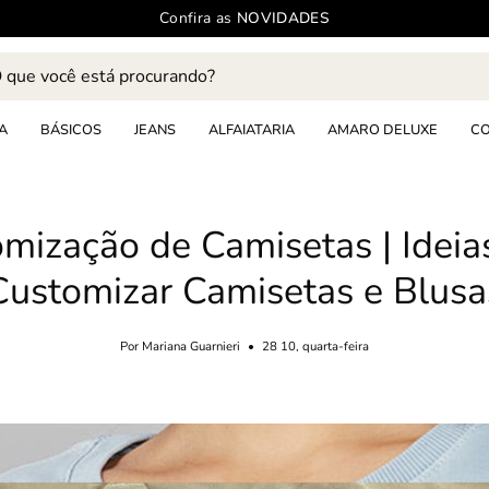
Confira as
NOVIDADES
e
s
A
BÁSICOS
JEANS
ALFAIATARIA
AMARO DELUXE
C
mização de Camisetas | Ideia
Customizar Camisetas e Blusa
Por Mariana Guarnieri
28 10, quarta-feira