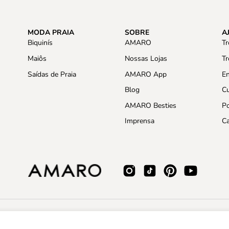
MODA PRAIA
SOBRE
A
Biquinís
AMARO
Tr
Maiôs
Nossas Lojas
Tr
Saídas de Praia
AMARO App
En
Blog
C
AMARO Besties
Po
Imprensa
C