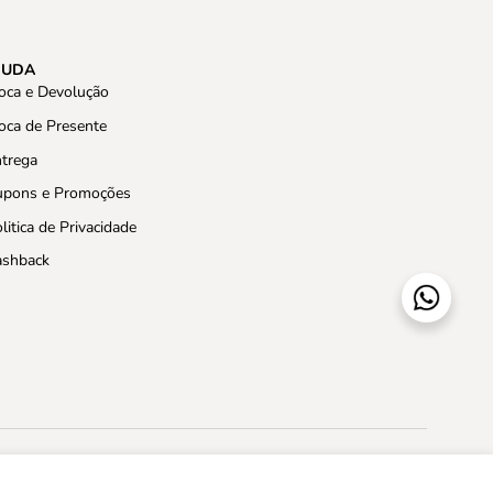
JUDA
oca e Devolução
oca de Presente
trega
upons e Promoções
litica de Privacidade
ashback