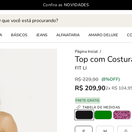
Confira as
NOVIDADES
e
s
A
BÁSICOS
JEANS
ALFAIATARIA
AMARO DELUXE
C
Abrir
Página Inicial
/
Top com Costura
lightbox
de
FIT LI
imagem
R$ 229,90
Promoção
•
(
8%
OFF)
R$ 209,90
2x R$ 104,9
FRETE GRÁTIS
TABELA DE MEDIDAS
Color
TAMANHO
P
M
G