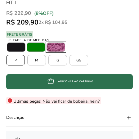
FIT LI
R$ 229,90
Promoção
•
(
8%
OFF)
R$ 209,90
2x R$ 104,95
FRETE GRÁTIS
TABELA DE MEDIDAS
Color
TAMANHO
P
M
G
GG
ADICIONAR AO CARRINHO
Últimas peças!
Não vai ficar de bobeira, hein?
Descrição