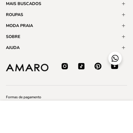
MAIS BUSCADOS
ROUPAS
MODA PRAIA
SOBRE
AJUDA
Formas de pagamento
Top com Costura Contrastante de Microfibra - Violeta
Certificados
Por:
R$ 209,90
ADICIONAR AO
CARRINHO
Em até
2x R$ 104,95
sem juros
BOM