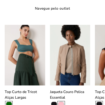
Navegue pelo outlet
Top
Jaqueta
curto
Couro
de
Pelica
tricô
Essential
verde
-
escuro
Rosa
com
Claro
alças
slideshow
largas,
visto
de
Top Curto de Tricot
Jaqueta Couro Pelica
Top Curto de Tricot
frente.
Alças Largas
Essential
slideshow