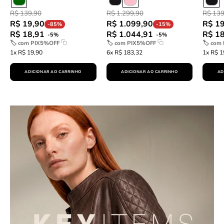
R$ 139,90
R$ 1.299,90
R$ 139
R$ 19,90
R$ 1.099,90
R$ 1
-85%
-15%
R$ 18,91
R$ 1.044,91
R$ 1
-5%
-5%
🏷 com
PIX5%OFF
🏷 com
PIX5%OFF
🏷 com
1x R$ 19,90
6x R$ 183,32
1x R$ 1
ADICIONAR AO CARRINHO
ADICIONAR AO CARRINHO
AD