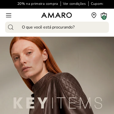
Pular
%
na primeira compra
Ver condições
Cupom:
para
o
Carrinho
0
Abra
conteúdo
o
Pesquise
menu
produtos
de
em
navegação
nosso
site