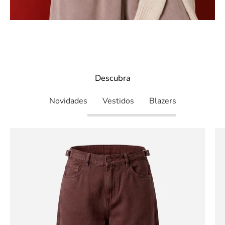
Descubra
Descubra
Novidades
Vestidos
Blazers
idworks|url=https://public.idw
slideshow