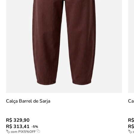
Calça Barrel de Sarja
Ca
R$ 329,90
R$
R$ 313,41
R$
-5%
🏷 com
PIX5%OFF
🏷