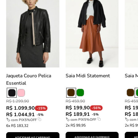
Pelica
Statement
Essential
-
-
Caramelo
Preto
slideshow
slideshow
Jaqueta Couro Pelica
Saia Midi Statement
Essential
R$ 459,90
R$ 459
R$ 1.299,90
R$ 199,90
R$ 1
R$ 1.099,90
-56%
-15%
R$ 189,91
R$ 1
R$ 1.044,91
-5%
-5%
🏷 com
PIX5%OFF
🏷 com
🏷 com
PIX5%OFF
2x R$ 99,95
2x R$ 9
6x R$ 183,32
ADICIONAR AO CARRINHO
AD
ADICIONAR AO CARRINHO