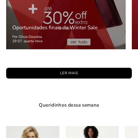
Oportunidades finais da Winter Sale
Por Olivia Dzundza
29 07, quarta-feira
LER MAIS
Queridinhos dessa semana
Jaqueta
Saia
Couro
Midi