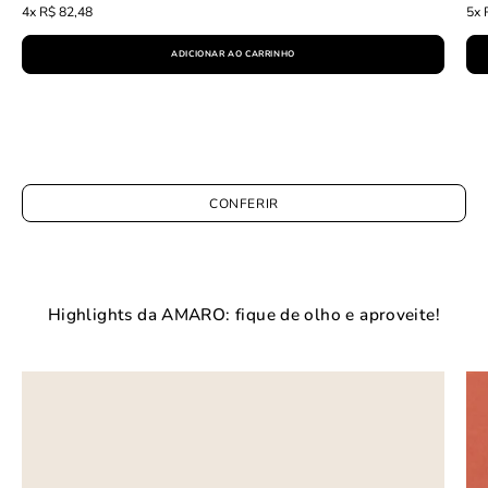
4x R$ 82,48
5x 
ADICIONAR AO CARRINHO
CONFERIR
Highlights da AMARO: fique de olho e aproveite!