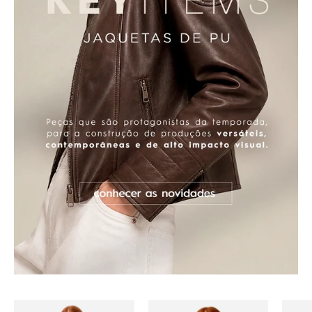
idworks|url=https://public.idworks.com.br/Im
idworks|url=https:/