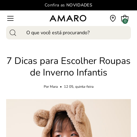
Pular
Confira as
NOVIDADES
para
o
Carrinho
0
Abra
conteúdo
o
Pesquise
menu
produtos
de
em
navegação
7 Dicas para Escolher Roupas
nosso
site
de Inverno Infantis
Por Mara
12 05, quinta-feira