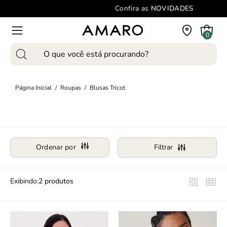
Pular
Confira as
NOVIDADES
para
o
Carrinho
0
Abra
conteúdo
o
Pesquise
menu
produtos
de
em
navegação
Página Inicial
/
Roupas
/
Blusas Tricot
nosso
site
Ordenar por
Filtrar
Exibindo:
2 produtos
Regata
Top