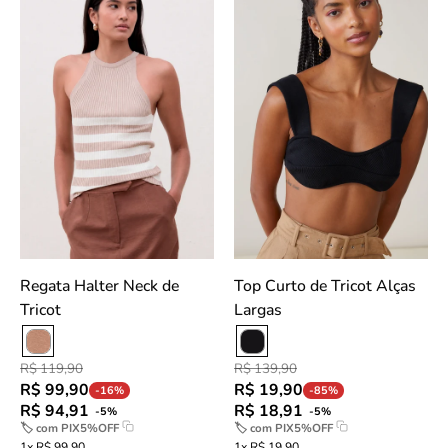
Halter
curto
Neck
de
de
tricô
Tricot
preto
-
com
Caqui
alças
slideshow
largas
e
decote
coração,
visto
de
Regata Halter Neck de
Top Curto de Tricot Alças
frente.
Tricot
Largas
slideshow
R$ 119,90
R$ 139,90
R$ 99,90
R$ 19,90
-16%
-85%
R$ 94,91
R$ 18,91
-5%
-5%
🏷 com
PIX5%OFF
🏷 com
PIX5%OFF
1x R$ 99,90
1x R$ 19,90