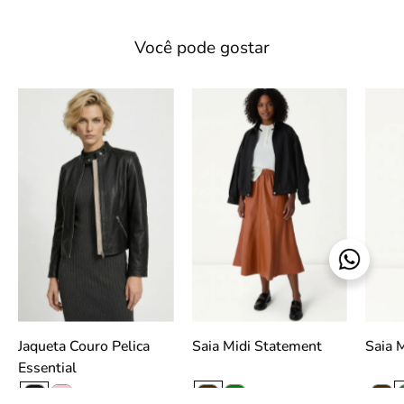
Você pode gostar
Jaqueta
Saia
Couro
Midi
Pelica
Statement
Essential
-
-
Caramelo
Preto
slideshow
slideshow
Jaqueta Couro Pelica
Saia Midi Statement
Essential