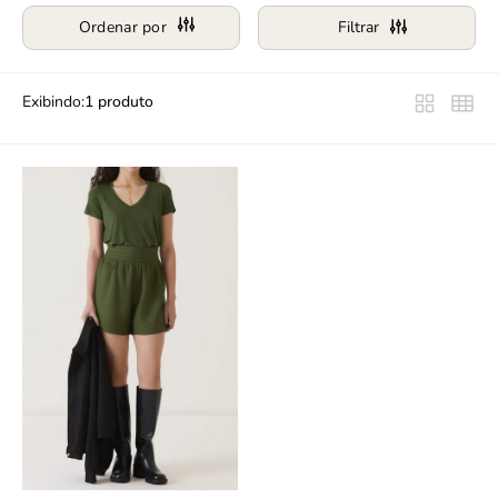
Ordenar por
Filtrar
Exibindo:
1 produto
Shorts
Cintura
Alta
Cós
Lastex
-
Verde
Militar
slideshow