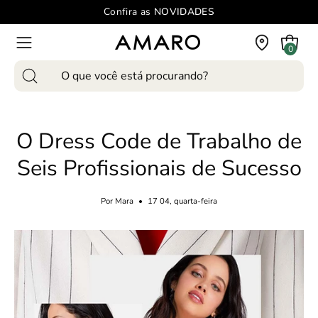
Pular
Confira as
NOVIDADES
para
o
Carrinho
0
Abra
conteúdo
o
Pesquise
menu
produtos
de
em
navegação
O Dress Code de Trabalho de
nosso
site
Seis Profissionais de Sucesso
Por Mara
17 04, quarta-feira