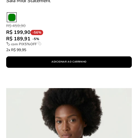
Saia Midi Statement
R$ 459,90
R$ 199,90
-56%
R$ 189,91
-5%
🏷 com
PIX5%OFF
2x R$ 99,95
ADICIONAR AO CARRINHO
Jaqueta
Couro
Pelica
Essential
-
Rosa
Claro