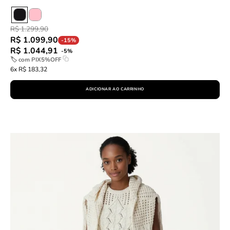
R$ 1.299,90
R$ 1.099,90
-15%
R$ 1.044,91
-5%
🏷 com
PIX5%OFF
6x R$ 183,32
ADICIONAR AO CARRINHO
Saia
Midi
Statement
-
Verde
Militar
slideshow