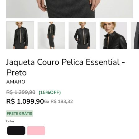
Jaqueta Couro Pelica Essential -
Preto
AMARO
R$ 1.299,90
Promoção
•
(
15%
OFF)
R$ 1.099,90
6x R$ 183,32
FRETE GRÁTIS
Color