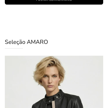
Seleção AMARO
Jaqueta
Couro
Pelica
Essential
-
Preto
slideshow