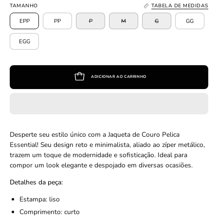
TAMANHO
TABELA DE MEDIDAS
EPP
PP
P
M
G
GG
EGG
ADICIONAR AO CARRINHO
Desperte seu estilo único com a Jaqueta de Couro Pelica
Essential! Seu design reto e minimalista, aliado ao zíper metálico,
trazem um toque de modernidade e sofisticação. Ideal para
compor um look elegante e despojado em diversas ocasiões.
Detalhes da peça:
Estampa: liso
Comprimento: curto