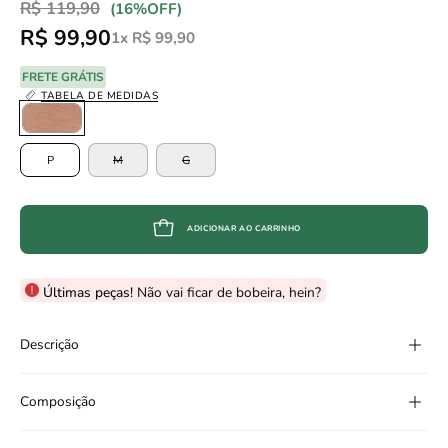
R$ 119,90
Promoção
•
(
16%
OFF)
R$ 99,90
1x R$ 99,90
FRETE GRÁTIS
TABELA DE MEDIDAS
Color
TAMANHO
P
M
G
ADICIONAR AO CARRINHO
Últimas peças!
Não vai ficar de bobeira, hein?
Descrição
Composição