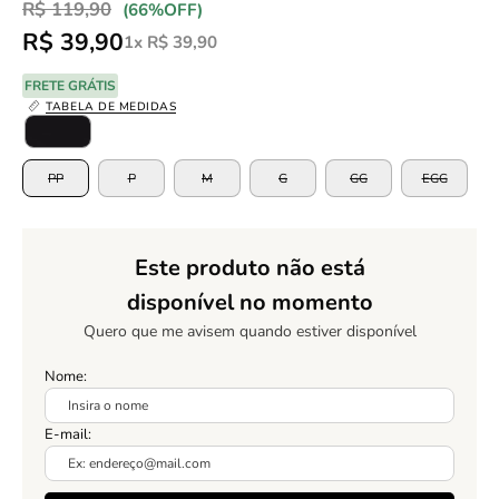
R$ 119,90
Promoção
•
(
66%
OFF)
R$ 39,90
1x R$ 39,90
FRETE GRÁTIS
TABELA DE MEDIDAS
Color
TAMANHO
PP
P
M
G
GG
EGG
Este produto não está
disponível no momento
Quero que me avisem quando estiver disponível
Nome:
E-mail: