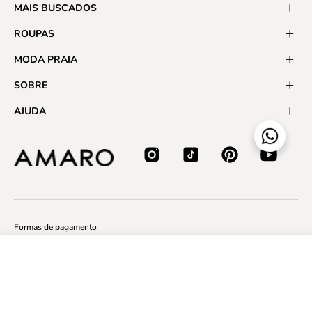
MAIS BUSCADOS
ROUPAS
MODA PRAIA
SOBRE
AJUDA
Formas de pagamento
Maiô com Decote V Profundo - Verde
Certificados
Por:
R$ 229,90
ADICIONAR AO CARRINHO
Em até
3x R$ 76,63
sem juros
BOM