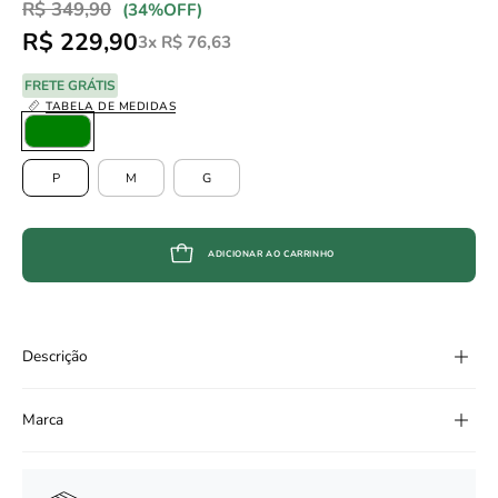
R$ 349,90
Promoção
•
(
34%
OFF)
R$ 229,90
3x R$ 76,63
FRETE GRÁTIS
TABELA DE MEDIDAS
Color
TAMANHO
P
M
G
ADICIONAR AO CARRINHO
Descrição
Marca